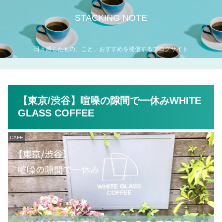
STACKING NOTE
日々感じたもの、こと、おすすめを発信するブログサイト
【東京/渋谷】喧噪の隙間で一休みWHITE
GLASS COFFEE
CAFE