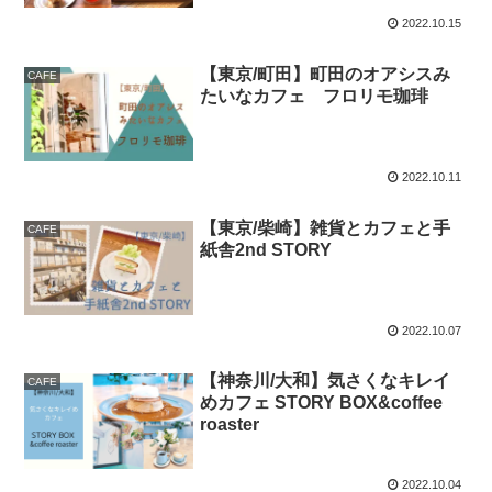
2022.10.15
【東京/町田】町田のオアシスみ
CAFE
たいなカフェ フロリモ珈琲
2022.10.11
【東京/柴崎】雑貨とカフェと手
CAFE
紙舎2nd STORY
2022.10.07
【神奈川/大和】気さくなキレイ
CAFE
めカフェ STORY BOX&coffee
roaster
2022.10.04